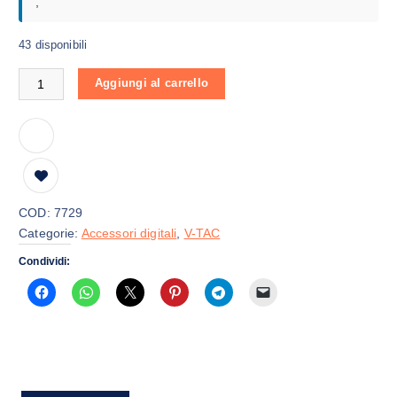
,
43 disponibili
Bluetooth Wireless Headphone with Rotable Head 500mAh Red W
Aggiungi al carrello
COD:
7729
Categorie:
Accessori digitali
,
V-TAC
Condividi: