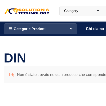
S
a
l
Più luce. Più stile. Più Te.
t
a
Categorie Prodotti
Chi siamo
a
l
c
DIN
o
n
t
e
Non è stato trovato nessun prodotto che corrisponde 
n
u
t
o