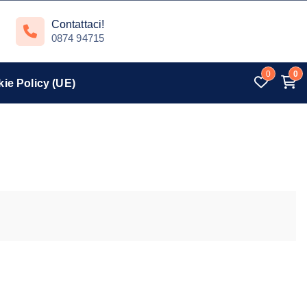
Contattaci!
0874 94715
0
0
ie Policy (UE)