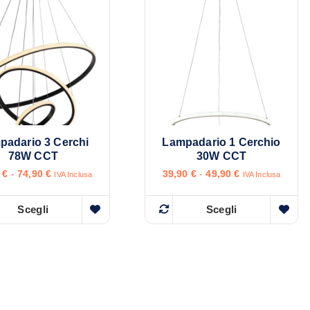
r
o
d
o
t
t
o
h
padario 3 Cerchi
Lampadario 1 Cerchio
a
78W CCT
30W CCT
p
F
F
0
€
-
74,90
€
39,90
€
-
49,90
€
IVA Inclusa
IVA Inclusa
a
a
i
s
s
ù
c
c
Scegli
Scegli
Q
Q
i
i
v
a
a
u
u
a
d
d
e
e
i
i
r
p
p
s
s
r
r
i
e
e
t
t
a
z
z