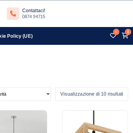
Contattaci!
0874 94715
0
0
ie Policy (UE)
P
Visualizzazione di 10 risultati
o
p
o
l