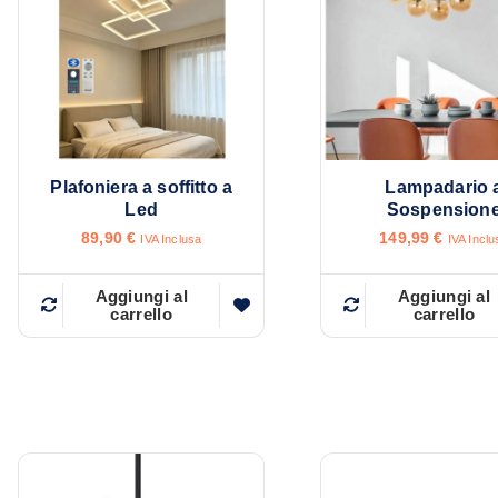
Plafoniera a soffitto a
Lampadario 
Led
Sospension
89,90
€
149,99
€
IVA Inclusa
IVA Inclu
Aggiungi al
Aggiungi al
carrello
carrello