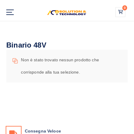
S
0
a
l
Più luce. Più stile. Più Te.
t
a
a
Binario 48V
l
c
o
Non è stato trovato nessun prodotto che
n
t
corrisponde alla tua selezione.
e
n
u
t
o
Consegna Veloce