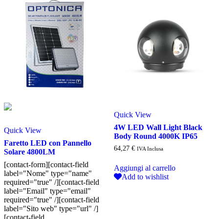
Quick View
4W LED Wall Light Black
Quick View
Body Round 4000K IP65
Faretto LED con Pannello
64,27
€
IVA Inclusa
Solare 4800LM
[contact-form][contact-field
Aggiungi al carrello
label="Nome" type="name"
Add to wishlist
required="true" /][contact-field
label="Email" type="email"
required="true" /][contact-field
label="Sito web" type="url" /]
[contact-field