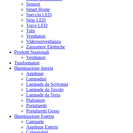
Sensori
Smart Home
Specchi LED
Strip LED
Torce LED
Tubi
Ventilatori
Videosorveglianza
Zanzariere Elettriche
Prodotti Stagionali
Ventilatori
Trasformatori
Illuminazione Interni
Applique
Lampadari
Lampade da Scrivania
Lampade da Tavolo
Lampade da Terra
Plafoniere
Portafaretti
Portafaretti Gesso
Illuminazione Esterni
Catenarie
Applique Esterni
Calpestabili