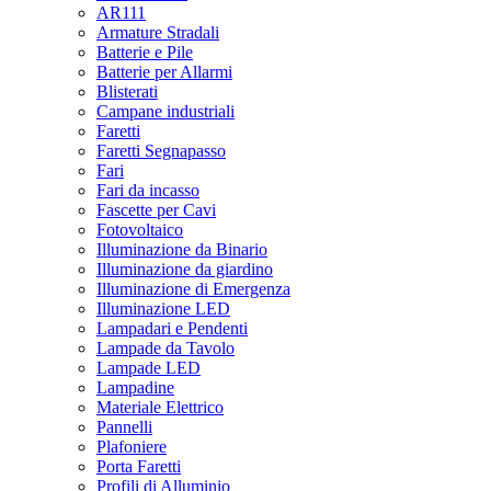
AR111
Armature Stradali
Batterie e Pile
Batterie per Allarmi
Blisterati
Campane industriali
Faretti
Faretti Segnapasso
Fari
Fari da incasso
Fascette per Cavi
Fotovoltaico
Illuminazione da Binario
Illuminazione da giardino
Illuminazione di Emergenza
Illuminazione LED
Lampadari e Pendenti
Lampade da Tavolo
Lampade LED
Lampadine
Materiale Elettrico
Pannelli
Plafoniere
Porta Faretti
Profili di Alluminio