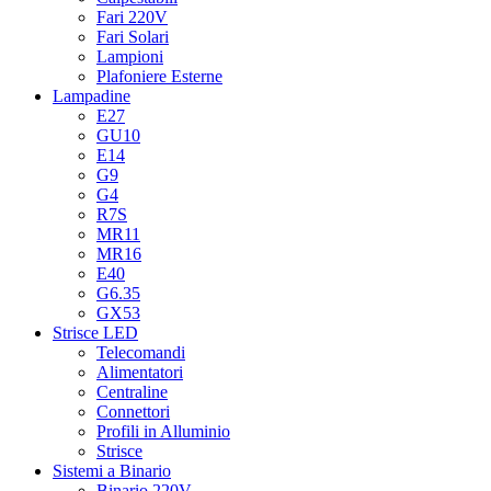
Fari 220V
Fari Solari
Lampioni
Plafoniere Esterne
Lampadine
E27
GU10
E14
G9
G4
R7S
MR11
MR16
E40
G6.35
GX53
Strisce LED
Telecomandi
Alimentatori
Centraline
Connettori
Profili in Alluminio
Strisce
Sistemi a Binario
Binario 220V