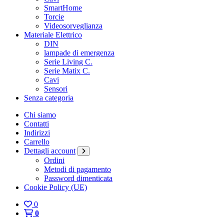
SmartHome
Torcie
Videosorveglianza
Materiale Elettrico
DIN
lampade di emergenza
Serie Living C.
Serie Matix C.
Cavi
Sensori
Senza categoria
Chi siamo
Contatti
Indirizzi
Carrello
Dettagli account
Ordini
Metodi di pagamento
Password dimenticata
Cookie Policy (UE)
0
0