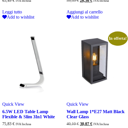
Il
Il
63,49
€
35,33
€
26,50
€
IVA Inclusa
IVA Inclusa
prezzo
prezzo
originale
attuale
Leggi tutto
Aggiungi al carrello
era:
è:
Add to wishlist
Add to wishlist
35,33 €.
26,50 €.
In offerta!
Quick View
Quick View
6.5W LED Table Lamp
Wall Lamp 1*E27 Matt Black
Flexible & Slim 3In1 White
Clear Glass
Il
Il
75,83
€
40,10
€
30,07
€
IVA Inclusa
IVA Inclusa