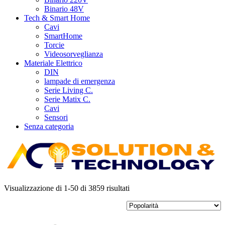
Binario 48V
Tech & Smart Home
Cavi
SmartHome
Torcie
Videosorveglianza
Materiale Elettrico
DIN
lampade di emergenza
Serie Living C.
Serie Matix C.
Cavi
Sensori
Senza categoria
Popolarità
Più luce. Più stile. Più Te.
Visualizzazione di 1-50 di 3859 risultati