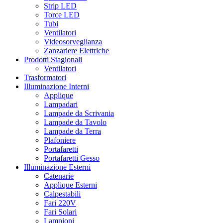
Strip LED
Torce LED
Tubi
Ventilatori
Videosorveglianza
Zanzariere Elettriche
Prodotti Stagionali
Ventilatori
Trasformatori
Illuminazione Interni
Applique
Lampadari
Lampade da Scrivania
Lampade da Tavolo
Lampade da Terra
Plafoniere
Portafaretti
Portafaretti Gesso
Illuminazione Esterni
Catenarie
Applique Esterni
Calpestabili
Fari 220V
Fari Solari
Lampioni