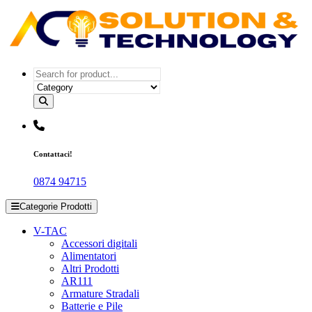
Salta
al
contenuto
Più luce. Più stile. Più Te.
Contattaci!
0874 94715
Categorie Prodotti
V-TAC
Accessori digitali
Alimentatori
Altri Prodotti
AR111
Armature Stradali
Batterie e Pile