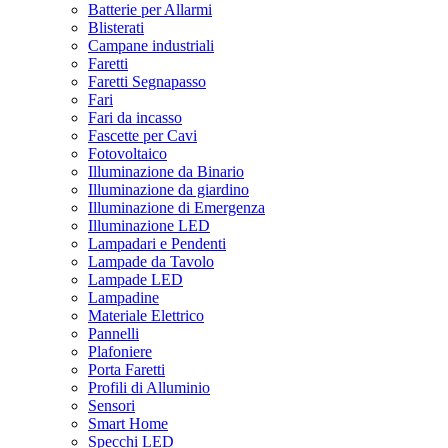
Batterie per Allarmi
Blisterati
Campane industriali
Faretti
Faretti Segnapasso
Fari
Fari da incasso
Fascette per Cavi
Fotovoltaico
Illuminazione da Binario
Illuminazione da giardino
Illuminazione di Emergenza
Illuminazione LED
Lampadari e Pendenti
Lampade da Tavolo
Lampade LED
Lampadine
Materiale Elettrico
Pannelli
Plafoniere
Porta Faretti
Profili di Alluminio
Sensori
Smart Home
Specchi LED