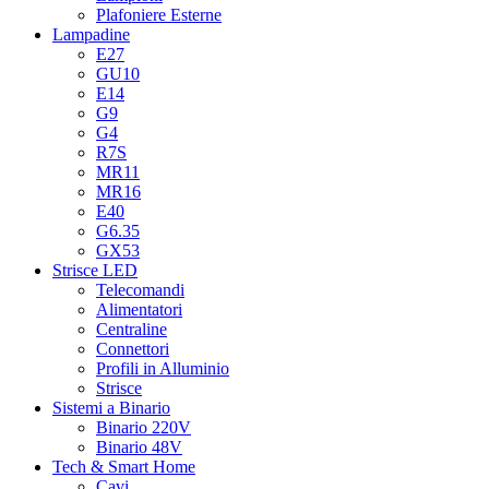
Plafoniere Esterne
Lampadine
E27
GU10
E14
G9
G4
R7S
MR11
MR16
E40
G6.35
GX53
Strisce LED
Telecomandi
Alimentatori
Centraline
Connettori
Profili in Alluminio
Strisce
Sistemi a Binario
Binario 220V
Binario 48V
Tech & Smart Home
Cavi