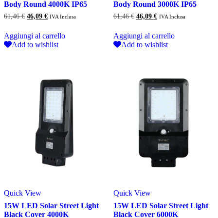
Body Round 4000K IP65
Body Round 3000K IP65
Il
Il
Il
Il
61,46
€
46,09
€
61,46
€
46,09
€
IVA Inclusa
IVA Inclusa
prezzo
prezzo
prezzo
prezzo
originale
attuale
originale
attuale
Aggiungi al carrello
Aggiungi al carrello
era:
è:
era:
è:
Add to wishlist
Add to wishlist
61,46 €.
46,09 €.
61,46 €.
46,09 €.
Quick View
Quick View
15W LED Solar Street Light
15W LED Solar Street Light
Black Cover 4000K
Black Cover 6000K