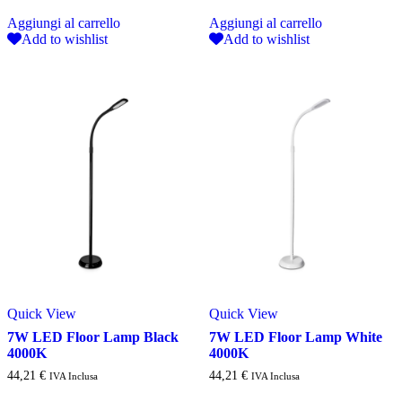
prezzo
prezzo
originale
attuale
Aggiungi al carrello
Aggiungi al carrello
era:
è:
Add to wishlist
Add to wishlist
40,10 €.
30,07 €.
Quick View
Quick View
7W LED Floor Lamp Black
7W LED Floor Lamp White
4000K
4000K
44,21
€
44,21
€
IVA Inclusa
IVA Inclusa