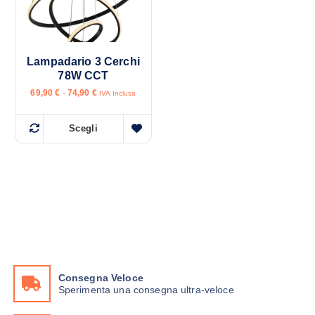
Lampadario 3 Cerchi
78W CCT
F
69,90
€
-
74,90
€
IVA Inclusa
a
s
c
Scegli
i
Q
a
u
d
i
e
p
s
r
e
t
z
o
z
o
p
:
r
d
a
o
6
Consegna Veloce
d
9
Sperimenta una consegna ultra-veloce
,
o
9
t
0