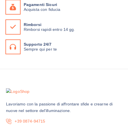
Pagamenti Sicuri
t
€
Acquista con fiducia
o
a
7
h
4
Rimborsi
,
a
Rimborsi rapidi entro 14 gg.
9
p
0
i
€
Supporto 24/7
ù
Sempre qui per te
v
a
r
i
a
n
t
i
Lavoriamo con la passione di affrontare sfide e crearne di
.
nuove nel settore del'illuminazione.
L
e
+39 0874-94715
o