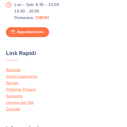
p
Lun – Sab: 8:30 – 13:00
z
16:00 - 20:00
i
Domenica:
CHIUSI
o
n
Appuntamento
i
p
o
Link Rapidi
s
s
o
Azienda
n
Come Lavoriamo
o
Servizi
e
Politiche Privacy
s
Supporto
s
Lavora con Noi
e
Contatti
r
e
s