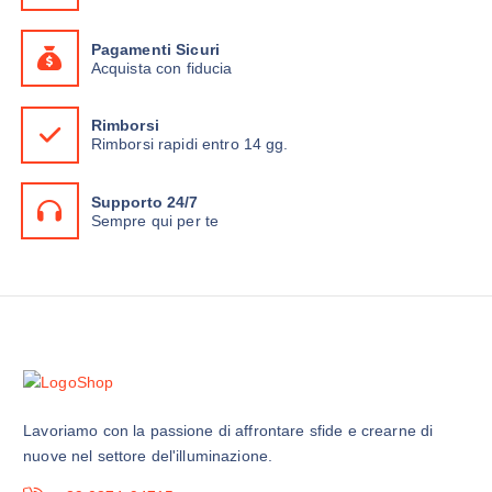
:
9
4
9
9
Pagamenti Sicuri
,
€
Acquista con fiducia
9
.
9
€
Rimborsi
.
Rimborsi rapidi entro 14 gg.
Supporto 24/7
Sempre qui per te
Lavoriamo con la passione di affrontare sfide e crearne di
nuove nel settore del'illuminazione.