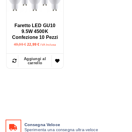
Faretto LED GU10
9.5W 4500K
Confezione 10 Pezzi
I
I
49,99
€
22,99
€
IVA Inclusa
l
l
p
p
r
r
Aggiungi al
e
e
carrello
z
z
z
z
o
o
o
a
r
t
i
t
g
u
i
a
n
l
a
e
l
è
e
:
e
2
r
2
Consegna Veloce
a
,
Sperimenta una consegna ultra-veloce