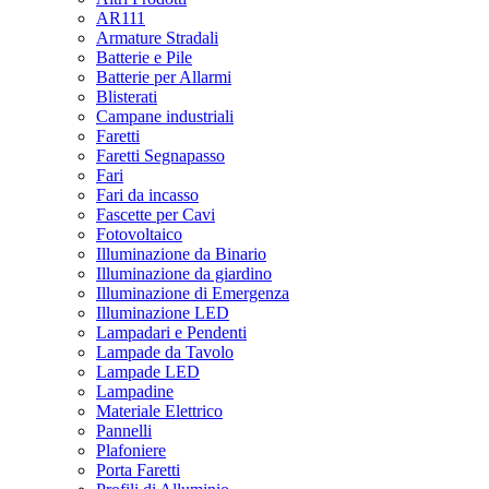
AR111
Armature Stradali
Batterie e Pile
Batterie per Allarmi
Blisterati
Campane industriali
Faretti
Faretti Segnapasso
Fari
Fari da incasso
Fascette per Cavi
Fotovoltaico
Illuminazione da Binario
Illuminazione da giardino
Illuminazione di Emergenza
Illuminazione LED
Lampadari e Pendenti
Lampade da Tavolo
Lampade LED
Lampadine
Materiale Elettrico
Pannelli
Plafoniere
Porta Faretti