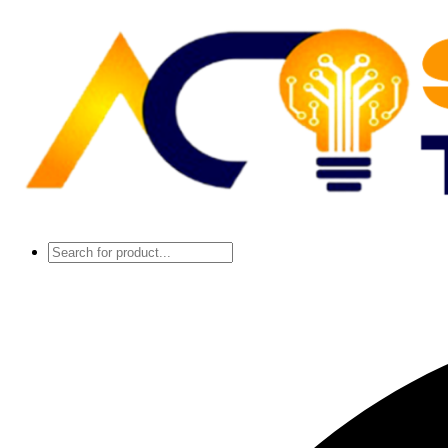
Salta
al
contenuto
Più luce. Più stile. Più Te.