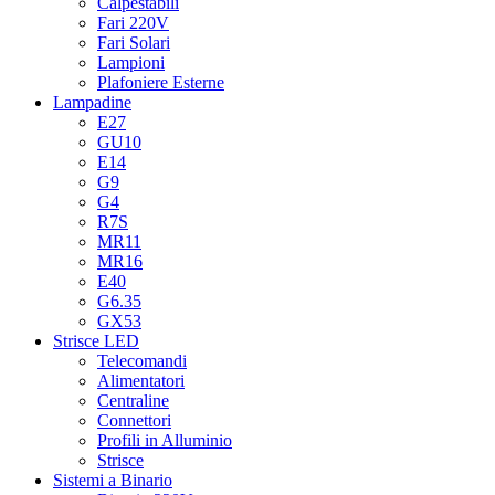
Calpestabili
Fari 220V
Fari Solari
Lampioni
Plafoniere Esterne
Lampadine
E27
GU10
E14
G9
G4
R7S
MR11
MR16
E40
G6.35
GX53
Strisce LED
Telecomandi
Alimentatori
Centraline
Connettori
Profili in Alluminio
Strisce
Sistemi a Binario