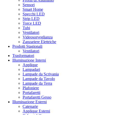
Profili di Alluminio
Sensori
Smart Home
Specchi LED
Strip LED
Torce LED
Tubi
Ventilatori
Videosorveglianza
Zanzariere Elettriche
Prodotti Stagionali
Ventilatori
Trasformatori
Illuminazione Interni
Applique
Lampadari
Lampade da Scrivania
Lampade da Tavolo
Lampade da Terra
Plafoniere
Portafaretti
Portafaretti Gesso
Illuminazione Esterni
Catenarie
Applique Esterni