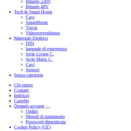
Binario 220V
Binario 48V
Tech & Smart Home
Cavi
SmartHome
Torcie
Videosorveglianza
Materiale Elettrico
DIN
lampade di emergenza
Serie Living C.
Serie Matix C.
Cavi
Sensori
Senza categoria
Chi siamo
Contatti
Indirizzi
Carrello
Dettagli account
Ordini
Metodi di pagamento
Password dimenticata
Cookie Policy (UE)