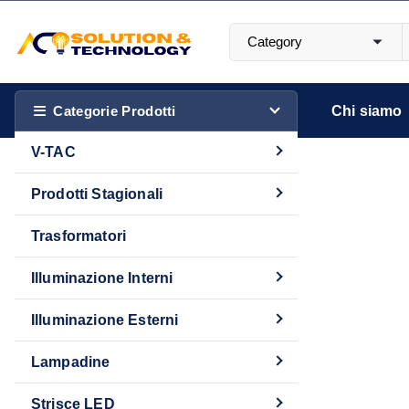
S
a
l
Più luce. Più stile. Più Te.
t
a
Categorie Prodotti
Chi siamo
a
V-TAC
l
c
Prodotti Stagionali
rgbcct
o
n
Trasformatori
t
Illuminazione Interni
e
n
Illuminazione Esterni
u
t
Lampadine
o
Strisce LED