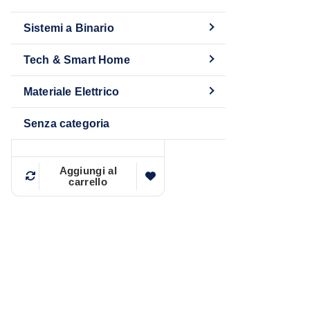
Sistemi a Binario
Tech & Smart Home
Materiale Elettrico
Controller LED 5 in 1
Senza categoria
12,99
€
IVA Inclusa
Aggiungi al
carrello