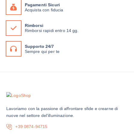
4
z
Pagamenti Sicuri
,
€
Acquista con fiducia
3
.
i
9
o
€
n
Rimborsi
.
Rimborsi rapidi entro 14 gg.
i
p
o
Supporto 24/7
Sempre qui per te
s
s
o
n
o
e
s
s
e
Lavoriamo con la passione di affrontare sfide e crearne di
r
nuove nel settore del'illuminazione.
e
+39 0874-94715
s