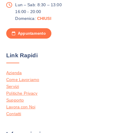
c
Lun – Sab: 8:30 – 13:00
e
16:00 - 20:00
l
Domenica:
CHIUSI
t
e
Appuntamento
n
e
l
Link Rapidi
l
a
p
Azienda
a
Come Lavoriamo
g
Servizi
i
Politiche Privacy
n
Supporto
a
Lavora con Noi
d
Contatti
e
l
p