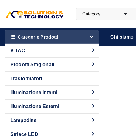
S
a
l
Più luce. Più stile. Più Te.
t
a
Categorie Prodotti
Chi siamo
a
V-TAC
l
c
Prodotti Stagionali
schermo
o
n
Trasformatori
t
Illuminazione Interni
e
n
Illuminazione Esterni
u
t
In offerta!
Lampadine
o
Strisce LED