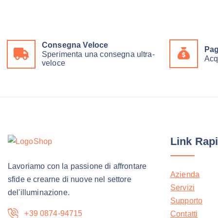
n
l
a
e
l
è
e
:
e
1
Consegna Veloce
r
2
Pag
Sperimenta una consegna ultra-
a
,
Acq
veloce
:
9
1
5
4
,
€
3
.
9
€
.
Link Rapi
Lavoriamo con la passione di affrontare
Azienda
sfide e crearne di nuove nel settore
Servizi
del'illuminazione.
Supporto
+39 0874-94715
Contatti