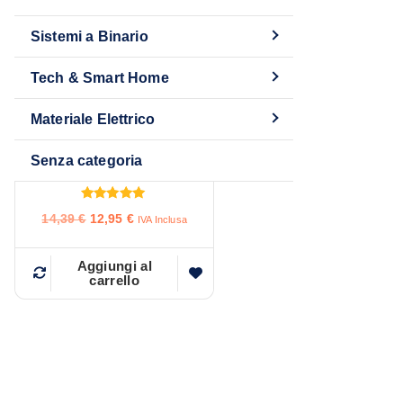
Sistemi a Binario
Tech & Smart Home
Materiale Elettrico
Etilometro Portatile
Senza categoria
Certificato
Valutato
I
I
14,39
€
12,95
€
IVA Inclusa
5.00
l
l
su 5
p
p
r
r
Aggiungi al
carrello
e
e
z
z
z
z
o
o
o
a
r
t
i
t
g
u
i
a