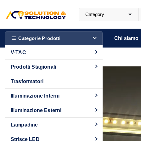
S
a
l
Più luce. Più stile. Più Te.
t
a
Categorie Prodotti
Chi siamo
a
V-TAC
l
c
Prodotti Stagionali
o
11
n
Trasformatori
FEBBRAIO
t
Illuminazione Interni
e
n
Illuminazione Esterni
u
t
Lampadine
o
Strisce LED