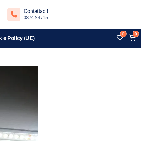
Contattaci!
0874 94715
0
0
ie Policy (UE)