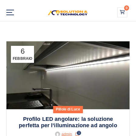
S
0
a
l
Più luce. Più stile. Più Te.
t
a
a
l
6
c
FEBBRAIO
o
n
t
e
n
u
t
o
Pillole di Luce
Profilo LED angolare: la soluzione
perfetta per l’illuminazione ad angolo
1
admin