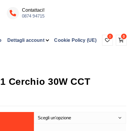
Contattaci!
0874 94715
0
0
o
Dettagli account
Cookie Policy (UE)
 1 Cerchio 30W CCT