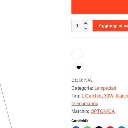
a
d
i
Lampadario 1 Cerchio 30W
p
Aggiungi al ca
r
e
z
z
o
:
d
COD:
N/A
a
Categoria:
Lampadari
3
Tag:
1 Cerchio
,
30W
,
bianc
9
telecomando
,
Marchio:
OPTONICA
9
Condividi:
0