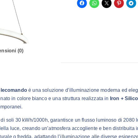
€
a
4
9
,
nsioni (0)
9
0
€
Telecomando
è una soluzione d’illuminazione moderna ed elegan
inato in colore bianco e una struttura realizzata in
Iron + Silic
temporanei.
i soli 30 kWh/1000h, garantisce un flusso luminoso di 2080 l
ella luce, creando un’atmosfera accogliente e ben distribuita i
urale o fredda, adattando l’illuminazione alle diverse esigenz