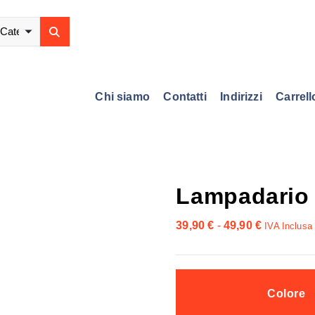
Chi siamo
Contatti
Indirizzi
Carrell
Lampadario
F
39,90
€
-
49,90
€
IVA Inclusa
a
s
c
Colore
i