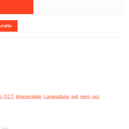
 CCT quantità
rrello
o
,
CCT
,
dimmerabile
,
Lampadario
,
led
,
nero
,
oro
,