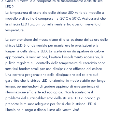
Qual è l’intervallo di temperatura di funzionamento delle strisce
LED?
La temperatura di esercizio delle strisce LED varia da modello a
modello e di solito è compresa tra -20°C e 50°C. Assicurarsi che
la striscia LED funzioni correttamente entro questo intervallo di
temperatura.
La comprensione del meccanismo di dissipazione del calore delle
strisce LED è fondamentale per mantenere le prestazioni e la
longevità della striscia LED. La scelta di un dissipatore di calore
appropriato, la ventilazione, l’evitare l’impilamento eccessivo, la
pulizia regolare e il controllo delle temperature di esercizio sono
tutte fasi fondamentali per una dissipazione efficace del calore.
Una corretta progettazione della dissipazione del calore può
garantire che le strisce LED funzionino in modo stabile per lungo
tempo, permettendovi di godere appieno di un’esperienza di
illuminazione efficiente ed ecologica. Non lasciate che il
problema del surriscaldamento delle strisce LED vi preoccupi,
prendete le misure adeguate per far sì che le strisce LED si
illuminino a lungo e diano lustro alla vostra vita!