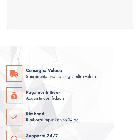
t
i
c
o
l
Consegna Veloce
Sperimenta una consegna ultra-veloce
i
Pagamenti Sicuri
Acquista con fiducia
Rimborsi
Rimborsi rapidi entro 14 gg.
Supporto 24/7