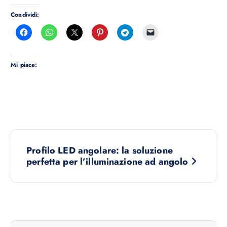
Condividi:
Mi piace:
N
Profilo LED angolare: la soluzione
a
perfetta per l’illuminazione ad angolo
v
i