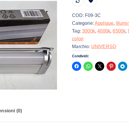
COD:
F09-3C
Categorie:
Applique
,
Illumi
Tag:
3000k
,
4000k
,
6500k
,
colori
Marchio:
UNIVERSO
Condividi:
nsioni (0)