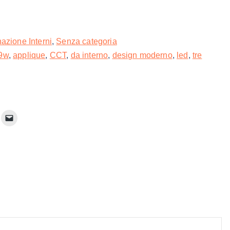
nazione Interni
,
Senza categoria
9w
,
applique
,
CCT
,
da interno
,
design moderno
,
led
,
tre