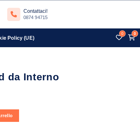
Contattaci!
0874 94715
0
0
ie Policy (UE)
d da Interno
antità
rrello