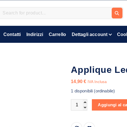
Contatti
Indirizzi
Carrello
Dettagli account
Cook
Applique Le
14,90
€
IVA Inclusa
1 disponibili (ordinabile)
Applique Led da Interno qu
Aggiungi al ca