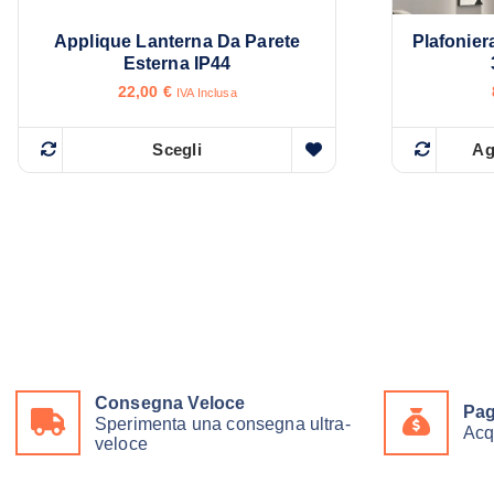
Applique Lanterna Da Parete
Plafonie
Esterna IP44
22,00
€
IVA Inclusa
Scegli
Ag
Q
u
e
s
t
o
p
r
o
Consegna Veloce
Pag
Sperimenta una consegna ultra-
d
Acq
veloce
o
t