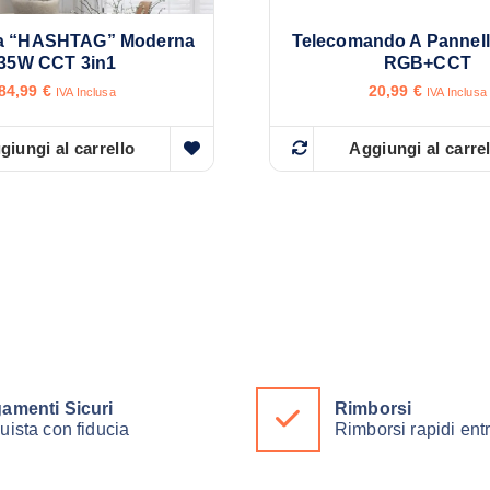
ra “HASHTAG” Moderna
Telecomando A Pannell
35W CCT 3in1
RGB+CCT
84,99
€
20,99
€
IVA Inclusa
IVA Inclusa
giungi al carrello
Aggiungi al carre
amenti Sicuri
Rimborsi
uista con fiducia
Rimborsi rapidi ent