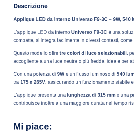
Descrizione
Applique LED da interno Universo F9-3C – 9W, 540 l
L’applique LED da interno
Universo F9-3C
è una soluzi
compatte, si integra facilmente in diversi contesti, come 
Questo modello offre
tre colori di luce selezionabili
, p
accogliente a una luce neutra o più fredda, ideale per att
Con una potenza di
9W
e un flusso luminoso di
540 lu
tra
175 e 265V
, assicurando un funzionamento stabile e 
L’applique presenta una
lunghezza di 315 mm
e una
p
contribuisce inoltre a una maggiore durata nel tempo risp
Mi piace: