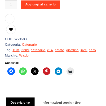
Catenaria Luminosa da 10 Metri E14 Nera quantità
Aggiungi al carrello
COD:
xc-9683
Categoria:
Catenarie
Tag:
10m
,
220V
,
catenarie
,
e14
,
estate
,
giardino
,
luce
,
nero
Marchio:
Wisdom
Condividi:
Descrizione
Informazioni aggiuntive