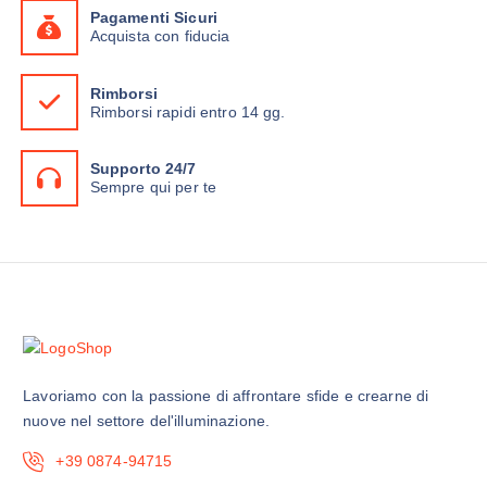
Pagamenti Sicuri
t
Acquista con fiducia
o
h
Rimborsi
a
Rimborsi rapidi entro 14 gg.
p
i
Supporto 24/7
ù
Sempre qui per te
v
a
r
i
a
n
t
i
Lavoriamo con la passione di affrontare sfide e crearne di
.
nuove nel settore del'illuminazione.
L
e
+39 0874-94715
o