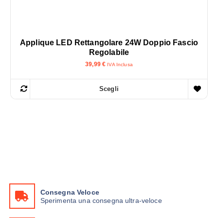
Applique LED Rettangolare 24W Doppio Fascio
Regolabile
39,99
€
IVA Inclusa
Scegli
Q
u
e
s
t
o
p
r
o
Consegna Veloce
d
Sperimenta una consegna ultra-veloce
o
t