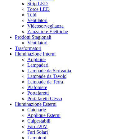
Strip LED
Torce LED
Tubi
Ventilatori
Videosorveglianza
Zanzariere Elettriche
Prodotti Stagionali
Ventilatori
Trasformatori
Illuminazione Interni
Applique
Lampadari
Lampade da Scrivania
Lampade da Tavolo
Lampade da Terra
Plafoniere
Portafaretti
Portafaretti Gesso
Illuminazione Esterni
Catenarie
Applique Esterni
Calpestabili
Fari 220V
Fari Solari
Lampioni