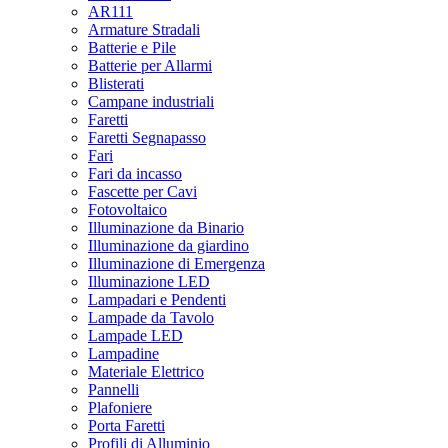
AR111
Armature Stradali
Batterie e Pile
Batterie per Allarmi
Blisterati
Campane industriali
Faretti
Faretti Segnapasso
Fari
Fari da incasso
Fascette per Cavi
Fotovoltaico
Illuminazione da Binario
Illuminazione da giardino
Illuminazione di Emergenza
Illuminazione LED
Lampadari e Pendenti
Lampade da Tavolo
Lampade LED
Lampadine
Materiale Elettrico
Pannelli
Plafoniere
Porta Faretti
Profili di Alluminio