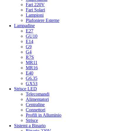
Fari 220V
Fari Solari
Lampioni
Plafoniere Esterne
Lampadine
E27
GU10
E14
G9
G4
R7S
MR11
MR16
E40
G6.35
GX53
Strisce LED
Telecomandi
Alimentatori
Centraline
Connettori
Profili in Alluminio
Strisce
Sistemi a Binario
Binario 220V