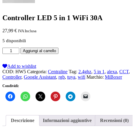
Controller LED 5 in 1 WiFi 30A
27,99
€
IVA Inclusa
5 disponibili
Controller
Aggiungi al carrello
LED
5
in
Add to wishlist
1
COD:
HW5
Categoria:
Centraline
Tag:
2.4ghz
,
5 in 1
,
alexa
,
CCT
,
WiFi
Controller
,
Google Assistant
,
rgb
,
tuya
,
wifi
Marchio:
MiBoxer
30A
Condividi:
quantità
Descrizione
Informazioni aggiuntive
Recensioni (0)