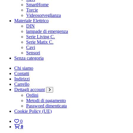
SmartHome
Torcie
Videosorveglianza
Materiale Elettrico
DIN
lampade di emergenza
Serie Living C.
Serie Matix C.
Cavi
Sensori
Senza categoria
Chi siamo
Contatti
Indirizzi
Carrello
Dettagli account
Ordini
Metodi di pagamento
Password dimenticata
Cookie Policy (UE)
0
0