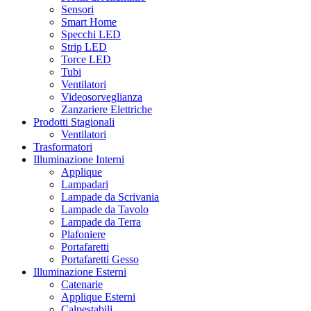
Sensori
Smart Home
Specchi LED
Strip LED
Torce LED
Tubi
Ventilatori
Videosorveglianza
Zanzariere Elettriche
Prodotti Stagionali
Ventilatori
Trasformatori
Illuminazione Interni
Applique
Lampadari
Lampade da Scrivania
Lampade da Tavolo
Lampade da Terra
Plafoniere
Portafaretti
Portafaretti Gesso
Illuminazione Esterni
Catenarie
Applique Esterni
Calpestabili