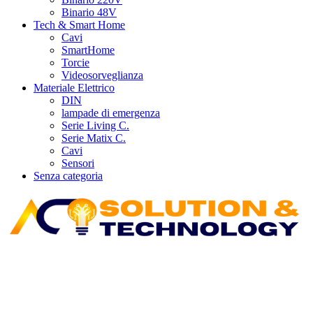
Binario 48V
Tech & Smart Home
Cavi
SmartHome
Torcie
Videosorveglianza
Materiale Elettrico
DIN
lampade di emergenza
Serie Living C.
Serie Matix C.
Cavi
Sensori
Senza categoria
Più luce. Più stile. Più Te.