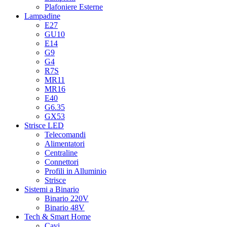
Plafoniere Esterne
Lampadine
E27
GU10
E14
G9
G4
R7S
MR11
MR16
E40
G6.35
GX53
Strisce LED
Telecomandi
Alimentatori
Centraline
Connettori
Profili in Alluminio
Strisce
Sistemi a Binario
Binario 220V
Binario 48V
Tech & Smart Home
Cavi