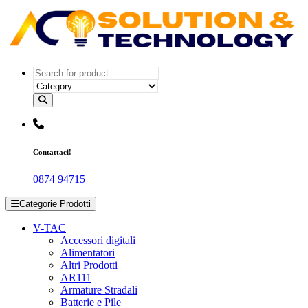
Salta
al
contenuto
Più luce. Più stile. Più Te.
Contattaci!
0874 94715
Categorie Prodotti
V-TAC
Accessori digitali
Alimentatori
Altri Prodotti
AR111
Armature Stradali
Batterie e Pile