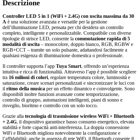
Descrizione
Controller LED 5 in 1 (WiFi + 2.4G) con uscita massima da 30
A
è una soluzione avanzata e versatile per la gestione
dell’illuminazione LED, pensata per chi desidera un controllo
completo, intelligente e personalizzabile. Compatibile con diverse
tipologie di strisce LED, consente la
commutazione rapida di 5
modalità di uscita
– monocolore, doppio bianco, RGB, RGBW e
RGB+CCT – tramite un solo pulsante, adattandosi facilmente a
qualsiasi esigenza di illuminazione domestica o professionale.
Il controller supporta l’app
Tuya Smart
, offrendo un’esperienza
intuitiva e ricca di funzionalità. Attraverso l’app è possibile scegliere
tra
16 milioni di colori
, regolare temperatura colore, luminosità e
saturazione, creare scenari personalizzati e sincronizzare le luci con
il
ritmo della musica
per un effetto dinamico e coinvolgente. Sono
disponibili inoltre funzioni avanzate come temporizzazione,
controllo di gruppo, automazioni intelligenti, piani di sonno e
risveglio, bioritmo e controllo con un solo tocco.
Grazie alla
tecnologia di trasmissione wireless WiFi + Bluetooth
+ 2.4G
, il dispositivo garantisce basso consumo energetico, elevata
stabilità e forte capacità anti-interferenza. La doppia connessione
WiFi e Bluetooth migliora notevolmente la configurazione e
l’affidabilità: anche in assenza di rete WiFi, il Bluetooth consente il