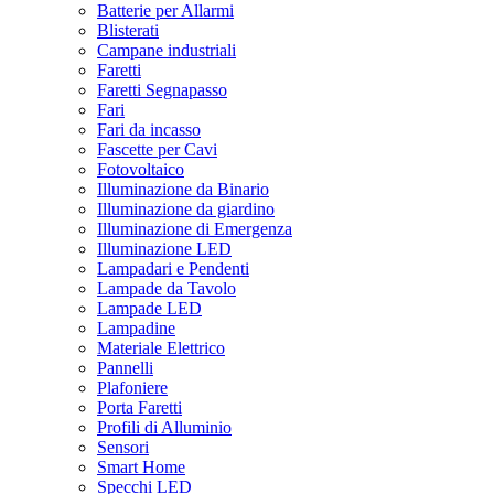
Batterie per Allarmi
Blisterati
Campane industriali
Faretti
Faretti Segnapasso
Fari
Fari da incasso
Fascette per Cavi
Fotovoltaico
Illuminazione da Binario
Illuminazione da giardino
Illuminazione di Emergenza
Illuminazione LED
Lampadari e Pendenti
Lampade da Tavolo
Lampade LED
Lampadine
Materiale Elettrico
Pannelli
Plafoniere
Porta Faretti
Profili di Alluminio
Sensori
Smart Home
Specchi LED