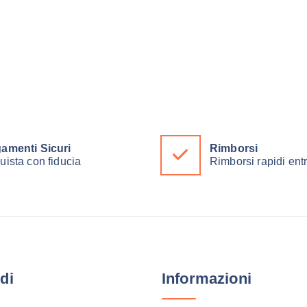
e
s
t
o
p
r
o
d
amenti Sicuri
Rimborsi
uista con fiducia
Rimborsi rapidi ent
o
t
t
o
h
a
di
Informazioni
p
i