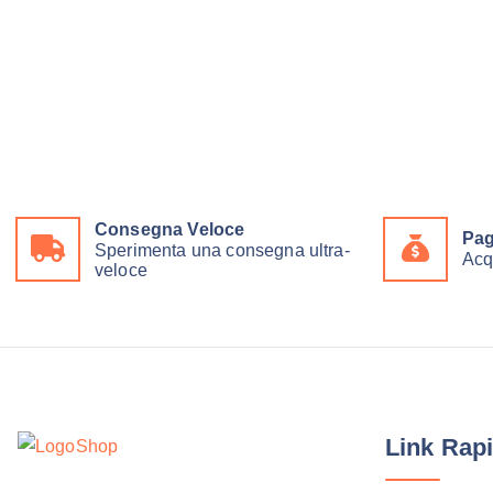
u
e
s
t
o
p
r
o
Consegna Veloce
Pag
Sperimenta una consegna ultra-
d
Acq
veloce
o
t
t
o
h
a
Link Rapi
p