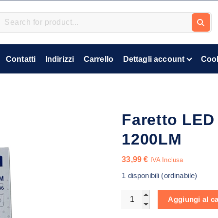
Contatti
Indirizzi
Carrello
Dettagli account
Cook
Faretto LED
1200LM
33,99
€
IVA Inclusa
1 disponibili (ordinabile)
Faretto LED con Pannello 
Aggiungi al ca