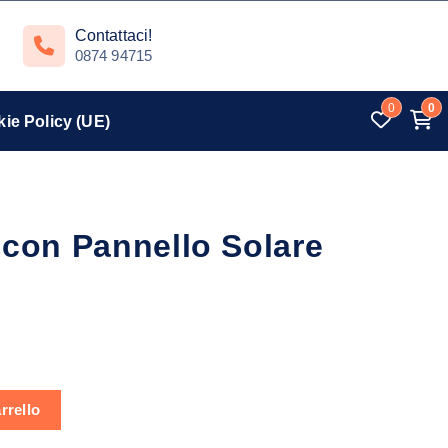
Contattaci!
0874 94715
0
0
ie Policy (UE)
 con Pannello Solare
Solare 1200LM quantità
rrello