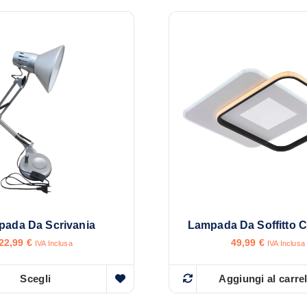
ada Da Scrivania
Lampada Da Soffitto 
22,99
€
49,99
€
IVA Inclusa
IVA Inclusa
Scegli
Aggiungi al carre
Q
u