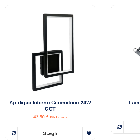
Applique Interno Geometrico 24W
Lamp
CCT
42,50
€
IVA Inclusa
Scegli
Q