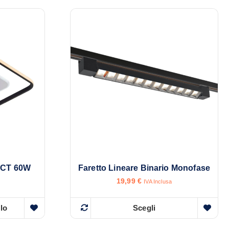
CCT 60W
Faretto Lineare Binario Monofase
19,99
€
IVA Inclusa
llo
Scegli
Q
u