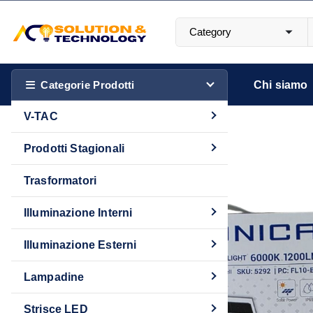
S
a
l
Più luce. Più stile. Più Te.
t
a
Categorie Prodotti
Chi siamo
a
V-TAC
l
c
Prodotti Stagionali
o
n
Trasformatori
t
Illuminazione Interni
e
n
Illuminazione Esterni
u
t
Lampadine
o
Strisce LED