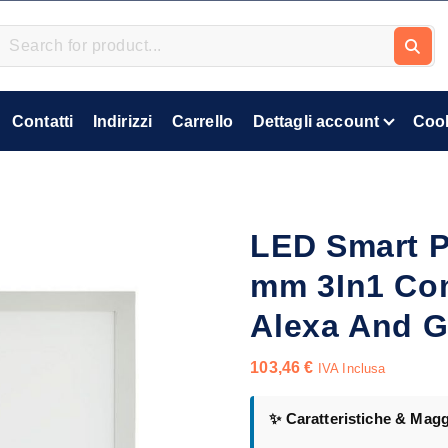
Contatti
Indirizzi
Carrello
Dettagli account
Cook
LED Smart P
mm 3In1 Co
Alexa And 
103,46
€
IVA Inclusa
✨ Caratteristiche & Magg
,