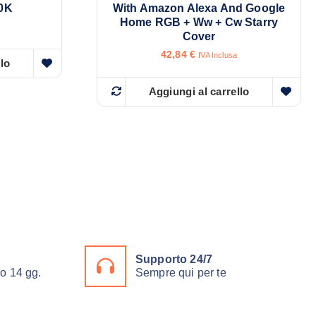
00K
With Amazon Alexa And Google
Home RGB + Ww + Cw Starry
Cover
42,84
€
IVA Inclusa
llo
Aggiungi al carrello
Supporto 24/7
ro 14 gg.
Sempre qui per te