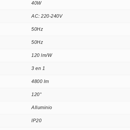
40W
AC: 220-240V
50Hz
50Hz
120 lm/W
3 en 1
4800 lm
120°
Alluminio
IP20