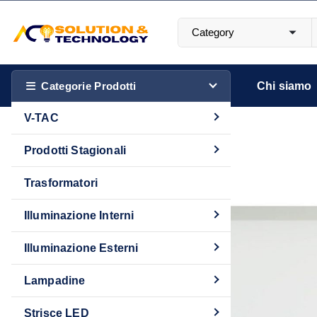
S
a
l
Più luce. Più stile. Più Te.
t
a
Categorie Prodotti
Chi siamo
a
V-TAC
l
c
Prodotti Stagionali
o
n
Trasformatori
t
Illuminazione Interni
e
n
Illuminazione Esterni
u
t
Lampadine
o
Strisce LED