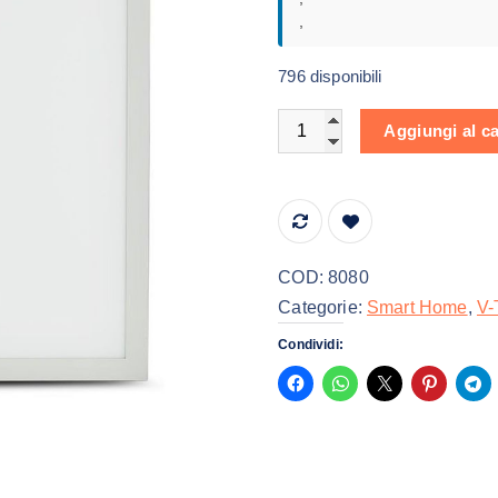
,
796 disponibili
LED Smart Panel Light 40
Aggiungi al ca
COD:
8080
Categorie:
Smart Home
,
V
Condividi: