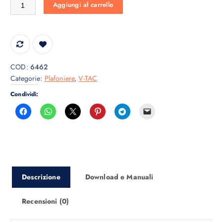
LED Waterproof Lamp Fitting 150cm 1*22W 6400K quantità
Aggiungi al carrello
COD:
6462
Categorie:
Plafoniere
,
V-TAC
Condividi:
Descrizione
Download e Manuali
Recensioni (0)