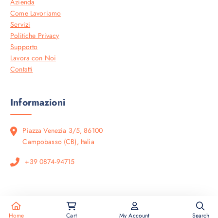
Azienda
Come Lavoriamo
Servizi
Politiche Privacy
Supporto
Lavora con Noi
Contatti
Informazioni
Piazza Venezia 3/5, 86100
Campobasso (CB), Italia
+39 0874-94715
Copyright © 2026 AC Solution & Technology
Home
Cart
My Account
Search