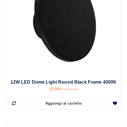
c
o
r
s
o
…
12W LED Dome Light Round Black Frame 4000K
27,54
€
IVA Inclusa
Aggiungi al carrello