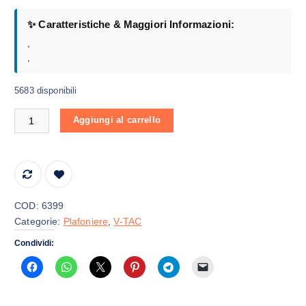
✨ Caratteristiche & Maggiori Informazioni:
,
,
5683 disponibili
LED Waterproof Lamp Pc/Pc 2X1200mm 36W 6400K quantità
Aggiungi al carrello
COD:
6399
Categorie:
Plafoniere
,
V-TAC
Condividi: