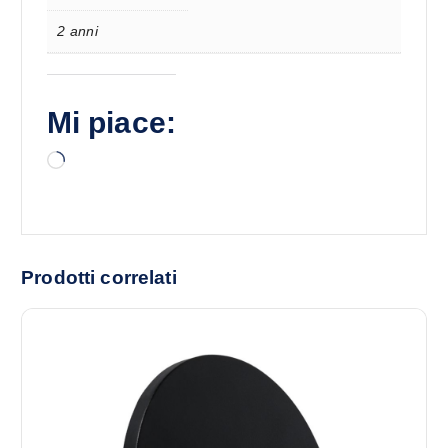
2 anni
Mi piace:
C
a
r
i
c
Prodotti correlati
a
m
e
n
t
o
i
n