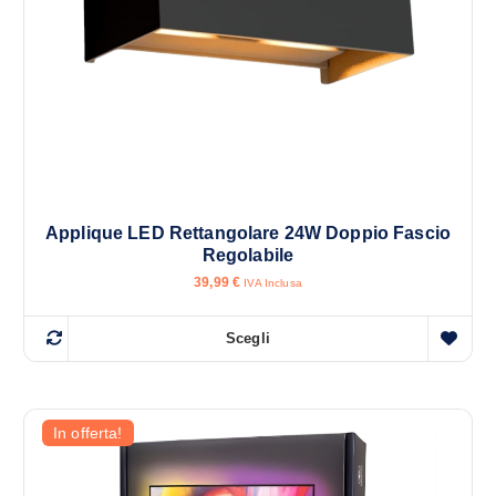
Applique LED Rettangolare 24W Doppio Fascio
Regolabile
39,99
€
IVA Inclusa
Scegli
Q
u
e
s
In offerta!
t
o