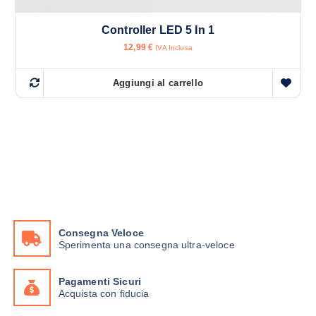
s
s
Controller LED 5 In 1
e
12,99
€
IVA Inclusa
r
e
Aggiungi al carrello
s
c
e
l
t
e
n
e
l
l
Consegna Veloce
Sperimenta una consegna ultra-veloce
a
p
a
Pagamenti Sicuri
Acquista con fiducia
g
i