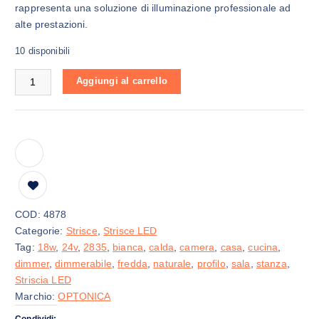
rappresenta una soluzione di illuminazione professionale ad
alte prestazioni.
10 disponibili
Striscia LED 2835 24V 18W/M 238LED/M quantità
Aggiungi al carrello
COD:
4878
Categorie:
Strisce
,
Strisce LED
Tag:
18w
,
24v
,
2835
,
bianca
,
calda
,
camera
,
casa
,
cucina
,
dimmer
,
dimmerabile
,
fredda
,
naturale
,
profilo
,
sala
,
stanza
,
Striscia LED
Marchio:
OPTONICA