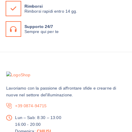
n
Rimborsi
Rimborsi rapidi entro 14 gg.
a
d
e
Supporto 24/7
Sempre qui per te
l
p
r
o
d
o
t
t
o
Lavoriamo con la passione di affrontare sfide e crearne di
nuove nel settore del'illuminazione.
+39 0874-94715
Lun – Sab: 8:30 – 13:00
16:00 - 20:00
Domenica:
CHIUSI