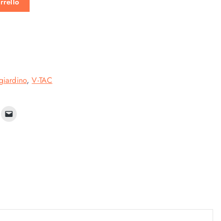
rrello
giardino
,
V-TAC