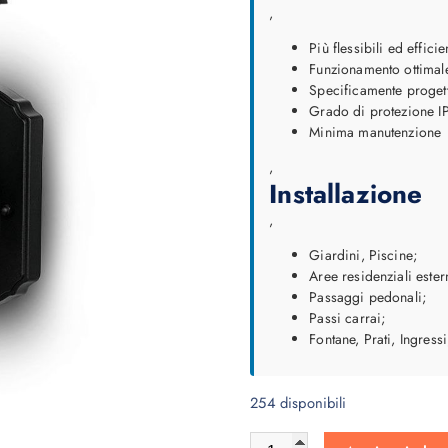
z
z
,
o
o
Più flessibili ed efficie
o
a
Funzionamento ottimale
r
t
Specificamente progett
i
t
Grado di protezione 
Minima manutenzione
g
u
i
a
,
Installazione
n
l
a
e
,
l
è
Giardini, Piscine;
e
:
Aree residenziali ester
e
2
Passaggi pedonali;
Passi carrai;
r
6
Fontane, Prati, Ingressi
a
,
:
6
254 disponibili
3
2
5
Wall Lamp Small Matt Black 