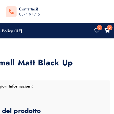
Contattaci!
0874 94715
0
0
 Policy (UE)
mall Matt Black Up
a
iori Informazioni:
e del prodotto