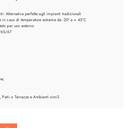
nti: Alternativa perfetta agli impianti tradizionali
 in caso di temperature estreme da -20° a + 45°C
ato per uso esterno
IP65/67
ne;
, Patii o Terrazze e Ambienti simili.
Up quantità