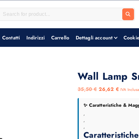
Contatti
Indirizzi
Carrello
Dettagli account
Cookie
Wall Lamp S
I
I
35,50
€
26,62
€
IVA Inclus
l
l
✨ Caratteristiche & Magg
p
p
,
r
r
,
e
e
,
z
z
Caratteristich