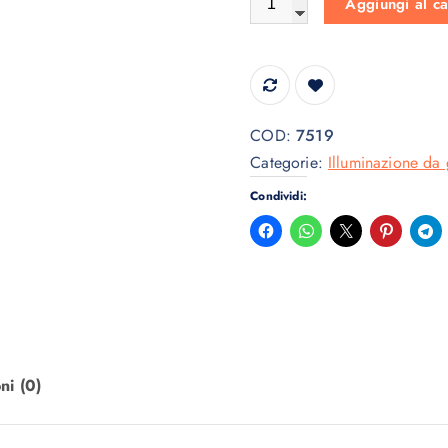
Aggiungi al ca
,
€
5
.
0
€
COD:
7519
.
Categorie:
Illuminazione da 
Condividi:
ni (0)