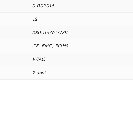
0,009016
12
3800157617789
CE, EMC, ROHS
V-TAC
2 anni