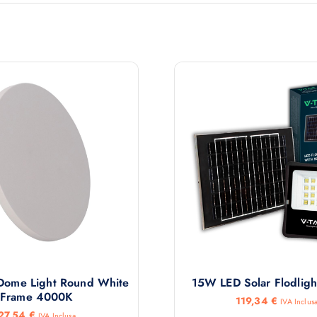
ome Light Round White
15W LED Solar Flodlig
Frame 4000K
119,34
€
IVA Inclus
27,54
€
IVA Inclusa